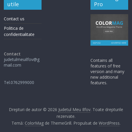
utile
Pro
Contact us
Politica de
confidentialitate
Contact
judetulmeuilfov@g
Contains all
mail.com
features of free
version and many
new additional
Tel.0762999000
features.
Drepturi de autor © 2026
Judetul Meu Ilfov
. Toate drepturile
rezervate.
Temă:
ColorMag
de ThemeGrill. Propulsat de
WordPress
.