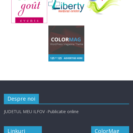
Despre noi
JUDETUL MEU ILFOV -Publicatie online
Linkuri
ColorMag