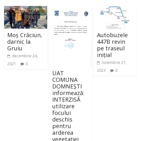
Moș Crăciun,
Autobuzele
darnic la
447B revin
Gruiu
pe traseul
inițial
decembrie 24,
noiembrie 21,
2021
0
2023
0
UAT
COMUNA
DOMNEȘTI
informează:
INTERZISĂ
utilizare
focului
deschis
pentru
arderea
vegetației