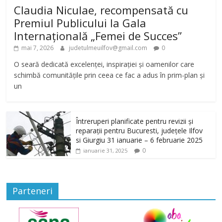
Claudia Niculae, recompensată cu
Premiul Publicului la Gala
Internațională „Femei de Succes”
mai 7, 2026
judetulmeuilfov@gmail.com
0
O seară dedicată excelenței, inspirației și oamenilor care
schimbă comunitățile prin ceea ce fac a adus în prim-plan și
un
Întreruperi planificate pentru revizii și
reparații pentru Bucuresti, județele Ilfov
si Giurgiu 31 ianuarie – 6 februarie 2025
0
ianuarie 31, 2025
Parteneri