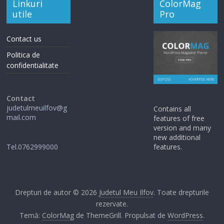
Linkuri
ColorMag
utile
Pro
Contact us
Politica de
confidentialitate
Contact
judetulmeuilfov@g
Contains all
mail.com
features of free
version and many
new additional
Tel.0762999000
features.
Drepturi de autor © 2026
Judetul Meu Ilfov
. Toate drepturile
rezervate.
Temă:
ColorMag
de ThemeGrill. Propulsat de
WordPress
.