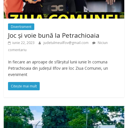
Divertisment
Joc și voie bună la Petrachioaia
iunie 22, 2023
judetulmeuilfov@gmail.com
Niciun
comentariu
In fiecare an aproape de sfârșitul lunii iunie în comuna
Petrachioaia din județul Ilfov are loc Ziua Comunei, un
eveniment
Citește mai mult