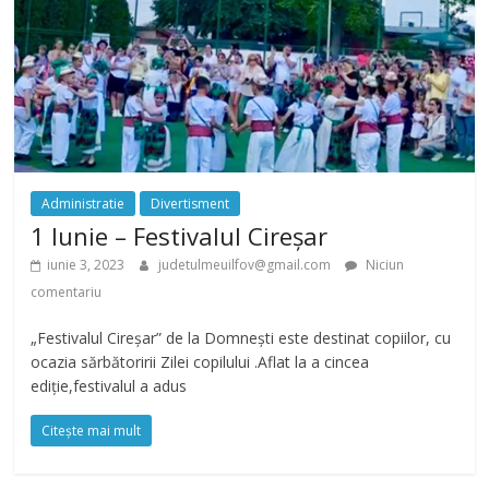
Administratie
Divertisment
1 Iunie – Festivalul Cireșar
iunie 3, 2023
judetulmeuilfov@gmail.com
Niciun
comentariu
„Festivalul Cireșar” de la Domnești este destinat copiilor, cu
ocazia sărbătoririi Zilei copilului .Aflat la a cincea
ediție,festivalul a adus
Citește mai mult