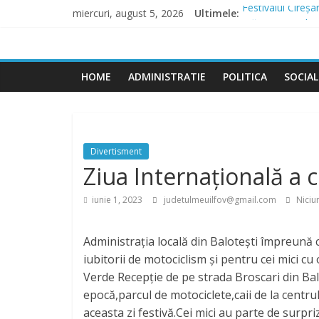
Skip
miercuri, august 5, 2026
Ultimele:
Festivalul Cireș
to
Măsuri speciale 
content
Judetul
Lucrările de inf
Comunicat finali
Domnești continuă
HOME
ADMINISTRATIE
POLITICA
SOCIAL
Meu
Ilfov
Divertisment
Ziua Internațională a c
iunie 1, 2023
judetulmeuilfov@gmail.com
Niciu
Administrația locală din Balotești împreună c
iubitorii de motociclism și pentru cei mici c
Verde Recepție de pe strada Broscari din Balo
epocă,parcul de motociclete,caii de la centru
aceasta zi festivă.Cei mici au parte
de surpriz