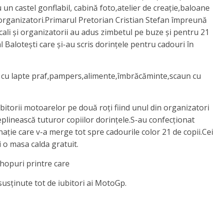
u un castel gonflabil, cabină foto,atelier de creație,baloane
organizatori.Primarul Pretorian Cristian Stefan împreună
ocali și organizatorii au adus zimbetul pe buze și pentru 21
al Balotești care și-au scris dorințele pentru cadouri în
nd cu lapte praf,pampers,alimente,îmbrăcăminte,scaun cu
bitorii motoarelor pe două roți fiind unul din organizatori
deplinească tuturor copiilor dorințele.S-au confecționat
nație care v-a merge tot spre cadourile color 21 de copii.Cei
i o masa calda gratuit.
shopuri printre care
susținute tot de iubitori ai MotoGp.