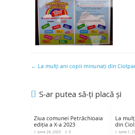
←
La mulți ani copii minunați din Ciolpa
S-ar putea să-ți placă și
Ziua comunei Petrăchioaia
La mulț
ediția a X-a 2023
din Cio
iunie 26, 2023
0
iunie 1, 