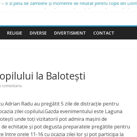
ar – o zi plină de zâmbete și momente de neuitat pentru copiii din Dom
pentru protejarea populației în perioada codului roșu de caniculă, la 
rastructură din Domnești continuă: canalizare pluvială și modernizarea 
zare proiect – Amenajare piste biciclete Domnești, Județul Ilfov
 investițiile în iluminatul public: un nou proiect de peste 2,16 milioan
RELIGIE
DIVERSE
DIVERTISMENT
CONTACT
opilului la Balotești
n comentariu
u Adrian Radu au pregătit 5 zile de distracție pentru
u ocazia zilei copilului.Gazda evenimentului este Laguna
tești unde toți vizitatorii pot admira mașini de
l de echitație și pot degusta preparatele pregătite pentru
e între orele 11-16 cu ocazia zilei lor și pot participa la