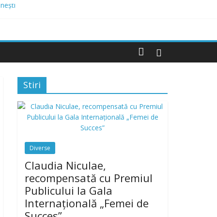
nești
Domnești
mai multor străzi
e de lei, finanțat prin AFM
Stiri
Diverse
Claudia Niculae,
recompensată cu Premiul
Publicului la Gala
Internațională „Femei de
Succes”