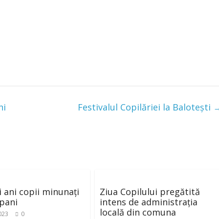
ni
Festivalul Copilăriei la Balotești
i ani copii minunați
Ziua Copilului pregătită
lpani
intens de administrația
locală din comuna
2023
0