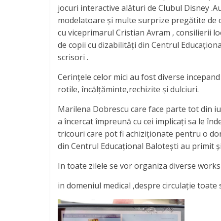
jocuri interactive alături de Clubul Disney .A
modelatoare și multe surprize pregătite de 
cu viceprimarul Cristian Avram , consilierii l
de copii cu dizabilități din Centrul Educațion
scrisori .
Cerințele celor mici au fost diverse incepa
rotile, încălțăminte,rechizite și dulciuri.
Marilena Dobrescu care face parte tot din iu
a încercat împreună cu cei implicați sa le în
tricouri care pot fi achiziționate pentru o do
din Centrul Educațional Balotești au primit ș
In toate zilele se vor organiza diverse work
in domeniul medical ,despre circulație toate 