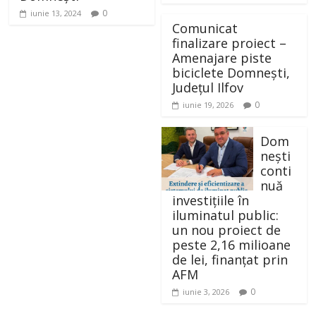
0
iunie 13, 2024
Comunicat
finalizare proiect –
Amenajare piste
biciclete Domnești,
Județul Ilfov
0
iunie 19, 2026
Dom
nești
conti
nuă
investițiile în
iluminatul public:
un nou proiect de
peste 2,16 milioane
de lei, finanțat prin
AFM
0
iunie 3, 2026