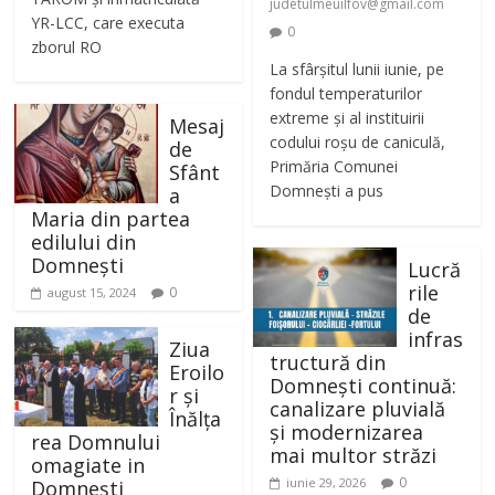
judetulmeuilfov@gmail.com
YR-LCC, care executa
0
zborul RO
La sfârșitul lunii iunie, pe
fondul temperaturilor
extreme și al instituirii
Mesaj
codului roșu de caniculă,
de
Primăria Comunei
Sfânt
Domnești a pus
a
Maria din partea
edilului din
Domnești
Lucră
rile
0
august 15, 2024
de
infras
Ziua
tructură din
Eroilo
Domnești continuă:
r și
canalizare pluvială
Înălța
și modernizarea
rea Domnului
mai multor străzi
omagiate in
0
iunie 29, 2026
Domnești