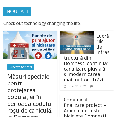
NOUTATI
Check out technology changing the life.
Lucră
rile
de
infras
tructură din
Domnești continuă:
Uncategorized
canalizare pluvială
și modernizarea
Măsuri speciale
mai multor străzi
pentru
0
iunie 29, 2026
protejarea
populației în
Comunicat
perioada codului
finalizare proiect –
roșu de caniculă,
Amenajare piste
biciclete Domnești,
la Domnești