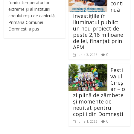
fondul temperaturilor
conti
nuă
extreme și al instituirii
investițiile în
codului roșu de caniculă,
iluminatul public:
Primăria Comunei
un nou proiect de
Domnești a pus
peste 2,16 milioane
de lei, finanțat prin
AFM
0
iunie 3, 2026
Festi
valul
Cireș
ar – o
zi plină de zâmbete
și momente de
neuitat pentru
copiii din Domnești
0
iunie 1, 2026