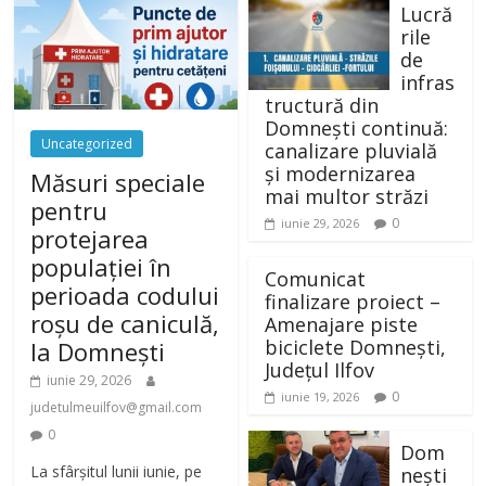
Lucră
rile
de
infras
tructură din
Domnești continuă:
Uncategorized
canalizare pluvială
și modernizarea
Măsuri speciale
mai multor străzi
pentru
0
iunie 29, 2026
protejarea
populației în
Comunicat
perioada codului
finalizare proiect –
roșu de caniculă,
Amenajare piste
biciclete Domnești,
la Domnești
Județul Ilfov
iunie 29, 2026
0
iunie 19, 2026
judetulmeuilfov@gmail.com
0
Dom
La sfârșitul lunii iunie, pe
nești