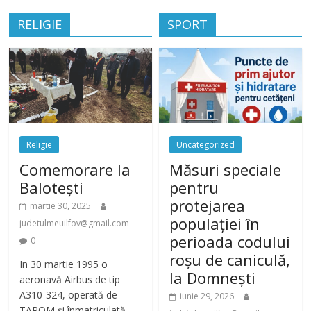
RELIGIE
SPORT
Religie
Uncategorized
Comemorare la
Măsuri speciale
Balotești
pentru
protejarea
martie 30, 2025
populației în
judetulmeuilfov@gmail.com
perioada codului
0
roșu de caniculă,
In 30 martie 1995 o
la Domnești
aeronavă Airbus de tip
A310-324, operată de
iunie 29, 2026
TAROM şi înmatriculată