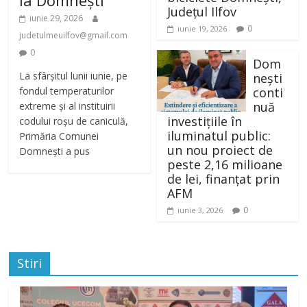
Județul Ilfov
iunie 29, 2026
0
iunie 19, 2026
judetulmeuilfov@gmail.com
0
Dom
La sfârșitul lunii iunie, pe
nești
fondul temperaturilor
conti
nuă
extreme și al instituirii
investițiile în
codului roșu de caniculă,
iluminatul public:
Primăria Comunei
un nou proiect de
Domnești a pus
peste 2,16 milioane
de lei, finanțat prin
AFM
0
iunie 3, 2026
Stiri