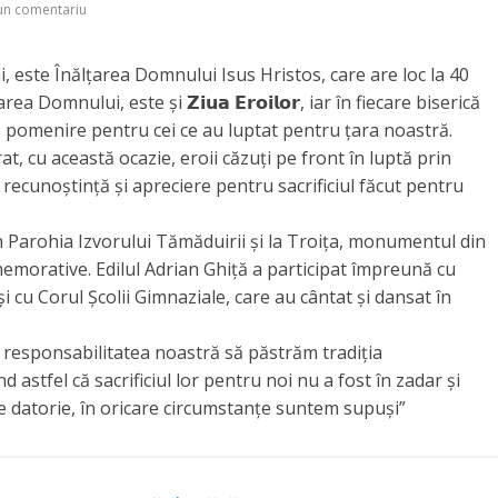
un comentariu
i, este Înălțarea Domnului Isus Hristos, care are loc la 40
 Domnului, este și 𝗭𝗶𝘂𝗮 𝗘𝗿𝗼𝗶𝗹𝗼𝗿, iar în fiecare biserică
ă pomenire pentru cei ce au luptat pentru țara noastră.
, cu această ocazie, eroii căzuți pe front în luptă prin
ecunoștință și apreciere pentru sacrificiul făcut pentru
in Parohia Izvorului Tămăduirii și la Troița, monumentul din
emorative. Edilul Adrian Ghiță a participat împreună cu
și cu Corul Școlii Gimnaziale, care au cântat și dansat în
e responsabilitatea noastră să păstrăm tradiția
astfel că sacrificiul lor pentru noi nu a fost în zadar și
e datorie, în oricare circumstanțe suntem supuși”