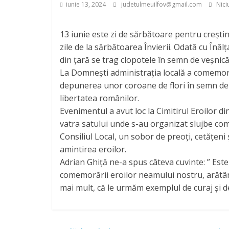
iunie 13, 2024
judetulmeuilfov@gmail.com
Nici
13 iunie este zi de sărbătoare pentru creștin
zile de la sărbătoarea Învierii. Odată cu Înălțarea
din țară se trag clopotele în semn de veșnic
La Domnești administrația locală a comemorat
depunerea unor coroane de flori în semn de r
libertatea românilor.
Evenimentul a avut loc la Cimitirul Eroilor d
vatra satului unde s-au organizat slujbe com
Consiliul Local, un sobor de preoți, cetățeni 
amintirea eroilor.
Adrian Ghiță ne-a spus câteva cuvinte: ” Est
comemorării eroilor neamului nostru, arătând 
mai mult, că le urmăm exemplul de curaj și d