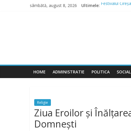
Skip
sâmbătă, august 8, 2026
Ultimele:
Festivalul Cire
to
Măsuri speciale
content
Judetul
Lucrările de inf
Comunicat finali
Domnești continu
Meu
Ilfov
HOME
ADMINISTRATIE
POLITICA
SOCIAL
Religie
Ziua Eroilor și Înălța
Domnești