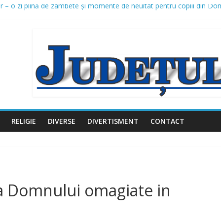
șar – o zi plină de zâmbete și momente de neuitat pentru copiii din Do
 pentru protejarea populației în perioada codului roșu de caniculă, la
rastructură din Domnești continuă: canalizare pluvială și modernizarea
zare proiect – Amenajare piste biciclete Domnești, Județul Ilfov
ă investițiile în iluminatul public: un nou proiect de peste 2,16 milioa
RELIGIE
DIVERSE
DIVERTISMENT
CONTACT
rea Domnului omagiate in