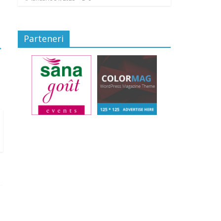
Parteneri
→