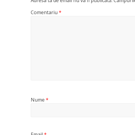
Adresa ta de email nu va fi publicată.
Câmpurile
Comentariu
*
Nume
*
Email
*