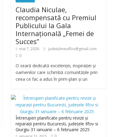
Claudia Niculae,
recompensată cu Premiul
Publicului la Gala
Internațională „Femei de
Succes”
mai 7, 2026
judetulmeuilfov@gmail.com
0
O seară dedicată excelenței, inspirației și
oamenilor care schimbă comunitățile prin
ceea ce fac a adus în prim-plan și un
Întreruperi planificate pentru revizii și
reparații pentru Bucuresti, județele Ilfov si
Giurgiu 31 ianuarie – 6 februarie 2025
0
ianuarie 31, 2025