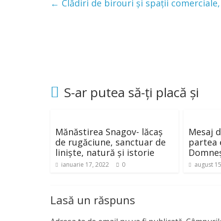
←
Clădiri de birouri și spații comerciale
S-ar putea să-ți placă și
Mănăstirea Snagov- lăcaș
Mesaj d
de rugăciune, sanctuar de
partea 
liniște, natură și istorie
Domneș
ianuarie 17, 2022
0
august 15
Lasă un răspuns