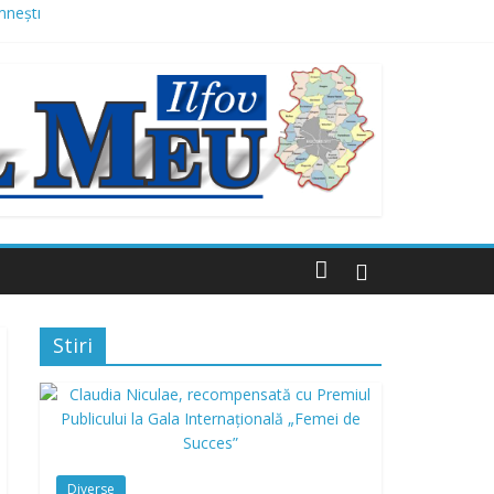
mnești
 Domnești
 mai multor străzi
ne de lei, finanțat prin AFM
Stiri
Diverse