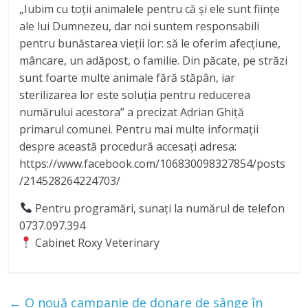
„Iubim cu toții animalele pentru că și ele sunt ființe
ale lui Dumnezeu, dar noi suntem responsabili
pentru bunăstarea vieții lor: să le oferim afecțiune,
mâncare, un adăpost, o familie. Din păcate, pe străzi
sunt foarte multe animale fără stăpân, iar
sterilizarea lor este soluția pentru reducerea
numărului acestora” a precizat Adrian Ghiță
primarul comunei. Pentru mai multe informații
despre această procedură accesați adresa:
https://www.facebook.com/106830098327854/posts
/214528264224703/
Pentru programări, sunați la numărul de telefon
0737.097.394
Cabinet Roxy Veterinary
←
O nouă campanie de donare de sânge în