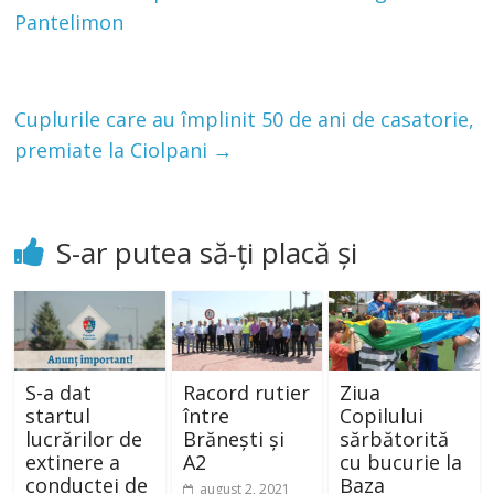
Pantelimon
Cuplurile care au împlinit 50 de ani de casatorie,
premiate la Ciolpani
→
S-ar putea să-ți placă și
S-a dat
Racord rutier
Ziua
startul
între
Copilului
lucrărilor de
Brănești și
sărbătorită
extinere a
A2
cu bucurie la
conductei de
Baza
august 2, 2021