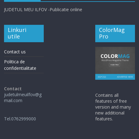
JUDETUL MEU ILFOV -Publicatie online
Linkuri
ColorMag
utile
Pro
Contact us
Politica de
confidentialitate
Contact
judetulmeuilfov@g
Contains all
mail.com
features of free
version and many
new additional
Tel.0762999000
features.