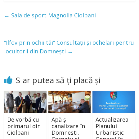
←
Sala de sport Magnolia Ciolpani
”Ilfov prin ochii tăi” Consultații și ochelari pentru
locuitorii din Domnești
→
S-ar putea să-ți placă și
De vorbă cu
Apă și
Actualizarea
primarul din
canalizare în
Planului
Ciolpani
Domnești,
Urbanistic
Cornetu și
General în