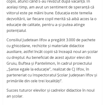
copiii, atunci când s-au revăzut după vacanță. În
același timp, am avut un sentiment de speranță că
viitorul este pe mâini bune. Educația este temelia
dezvoltării, iar fiecare copil
merită să aibă acces la o
educație de calitate, pentru a-și putea atinge
potențialul.
Consiliul Judetean Ilfov a pregătit 3.000 de pachete
cu ghiozdane, rechizite și materiale didactice
auxiliare, astfel încât copiii să înceapă noul an școlar
cu dreptul. Au beneficiat de acest ajutor elevi din
Gruiu, Buftea și Pantelimon, în cadrul proiectului
,,Șanse egale la educație”, realizat de CJ Ilfov, în
parteneriat cu Inspectoratul Școlar Județean Ilfov și
primăriile din cele trei localități”.
Succes tuturor elevilor și cadrelor didactice în noul
an școlar.