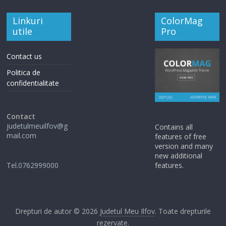
Linkuri
ColorMag
utile
Pro
Contact us
Politica de
confidentialitate
Contact
judetulmeuilfov@g
Contains all
mail.com
features of free
version and many
new additional
Tel.0762999000
features.
Drepturi de autor © 2026
Judetul Meu Ilfov
. Toate drepturile
rezervate.