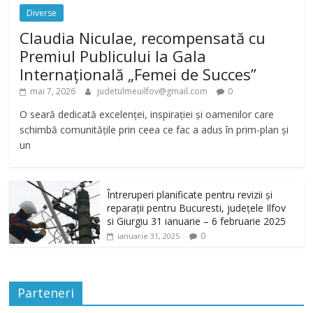
Diverse
Claudia Niculae, recompensată cu
Premiul Publicului la Gala
Internațională „Femei de Succes”
mai 7, 2026
judetulmeuilfov@gmail.com
0
O seară dedicată excelenței, inspirației și oamenilor care
schimbă comunitățile prin ceea ce fac a adus în prim-plan și
un
Întreruperi planificate pentru revizii și
reparații pentru Bucuresti, județele Ilfov
si Giurgiu 31 ianuarie – 6 februarie 2025
0
ianuarie 31, 2025
Parteneri