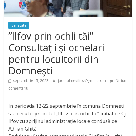
Sanatate
”Ilfov prin ochii tăi”
Consultații și ochelari
pentru locuitorii din
Domnești
septembrie 15, 2023
judetulmeuilfov@gmail.com
Niciun
comentariu
In perioada 12-22 septembrie în comuna Domnești
s-a derulat proiectul „Ilfov prin ochii tai” inițiat de Cj
Ilfov cu sprijinul administrație locale condusă de
Adrian Ghiță.