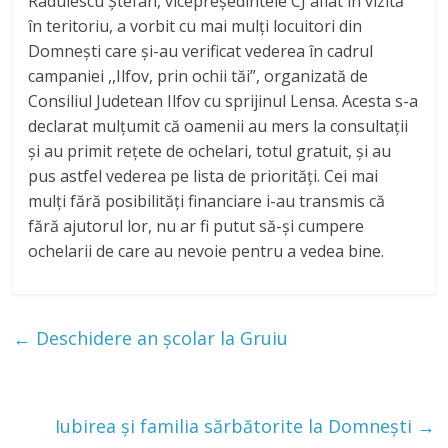
Radulescu Ștefan, vicepreședintele CJ aflat în vizită
în teritoriu, a vorbit cu mai mulți locuitori din
Domnești care și-au verificat vederea în cadrul
campaniei ,,Ilfov, prin ochii tăi”, organizată de
Consiliul Judetean Ilfov cu sprijinul Lensa. Acesta s-a
declarat mulțumit că oamenii au mers la consultații
și au primit rețete de ochelari, totul gratuit, și au
pus astfel vederea pe lista de priorități. Cei mai
mulți fără posibilități financiare i-au transmis că
fără ajutorul lor, nu ar fi putut să-și cumpere
ochelarii de care au nevoie pentru a vedea bine.
←
Deschidere an școlar la Gruiu
Iubirea și familia sărbătorite la Domnești
→