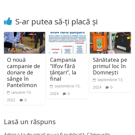
S-ar putea să-ți placă și
O nouă
Campania
Sănătatea pe
campanie de
”Ilfov fără
primul loc în
donare de
țânțari”, la
Domnești
sânge în
final
septembrie 13,
Pantelimon
septembrie 15,
2024
0
ianuarie 19,
2024
0
2022
0
Lasă un răspuns
Adresa ta de email nu va fi publicată.
Câmpurile