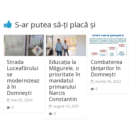
S-ar putea să-ți placă și
Strada
Educația la
Combaterea
Luceafărului
Măgurele, o
țânțarilor în
se
prioritate în
Domnești
modernizeaz
mandatul
martie 30, 2022
ă în
primarului
0
Domnești
Narcis
Constantin
mai 25, 2024
august 16, 2021
0
0