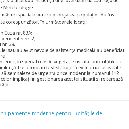
ști s-a aflat sub incidența unei avertizări de cod roșu de
de Meteorologie.
vat măsuri speciale pentru protejarea populației. Au fost
te corespunzător, în următoarele locații:
n Cuza nr. 83A;
ependenței nr. 2;
 nr. 38.
culei sau au avut nevoie de asistență medicală au beneficiat
re.
ncendii, în special cele de vegetație uscată, autoritățile au
gilență. Locuitorii au fost sfătuiți să evite orice activitate
 și să semnaleze de urgență orice incident la numărul 112.
or implicați în gestionarea acestei situații și reiterează
ății.
: echipamente moderne pentru unitățile de