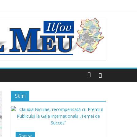
ști
ultor străzi
lei, finanțat prin AFM
Stiri
Diverse