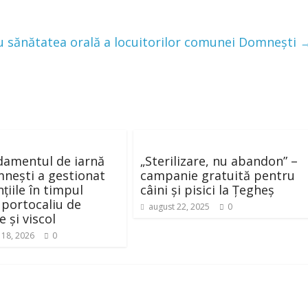
ru sănătatea orală a locuitorilor comunei Domnești
amentul de iarnă
„Sterilizare, nu abandon” –
nești a gestionat
campanie gratuită pentru
țiile în timpul
câini și pisici la Țegheș
 portocaliu de
august 22, 2025
0
 și viscol
 18, 2026
0