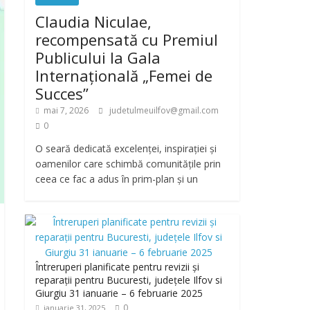
Claudia Niculae,
recompensată cu Premiul
Publicului la Gala
Internațională „Femei de
Succes”
mai 7, 2026
judetulmeuilfov@gmail.com
0
O seară dedicată excelenței, inspirației și
oamenilor care schimbă comunitățile prin
ceea ce fac a adus în prim-plan și un
Întreruperi planificate pentru revizii și
reparații pentru Bucuresti, județele Ilfov si
Giurgiu 31 ianuarie – 6 februarie 2025
0
ianuarie 31, 2025