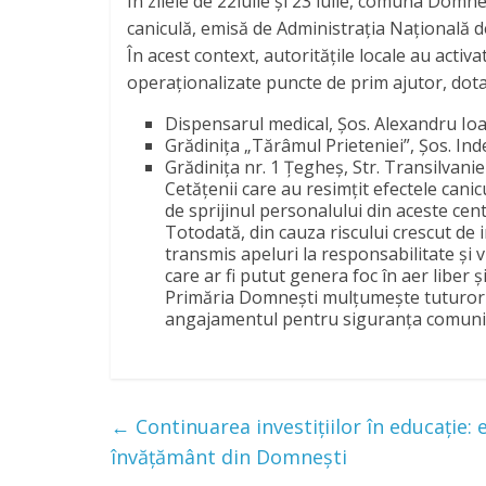
În zilele de 22iulie și 23 iulie, comuna Domne
caniculă, emisă de Administrația Națională 
În acest context, autoritățile locale au acti
operaționalizate puncte de prim ajutor, dota
Dispensarul medical, Șos. Alexandru Ioa
Grădinița „Tărâmul Prieteniei”, Șos. Ind
Grădinița nr. 1 Țegheș, Str. Transilvaniei
Cetățenii care au resimțit efectele cani
de sprijinul personalului din aceste cent
Totodată, din cauza riscului crescut de i
transmis apeluri la responsabilitate și vi
care ar fi putut genera foc în aer liber
Primăria Domnești mulțumește tuturor cel
angajamentul pentru siguranța comunit
←
Continuarea investițiilor în educație
învățământ din Domnești