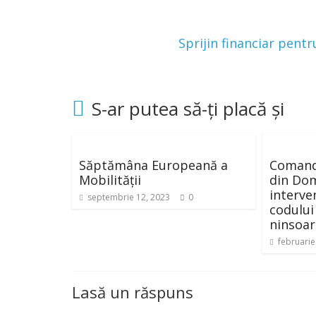
Sprijin financiar pent
S-ar putea să-ți placă și
Săptămâna Europeană a
Comand
Mobilității
din Dom
interven
septembrie 12, 2023
0
codului
ninsoare
februarie
Lasă un răspuns