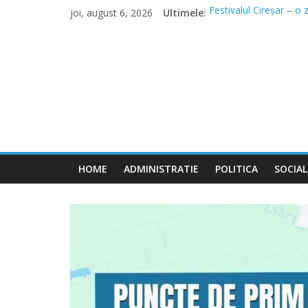
Skip
joi, august 6, 2026
Ultimele:
Festivalul Cireșar – o
to
Măsuri speciale pentru
content
Judetul
Lucrările de infrastru
Comunicat finalizare p
Domnești continuă inves
Meu
Ilfov
HOME
ADMINISTRATIE
POLITICA
SOCIAL