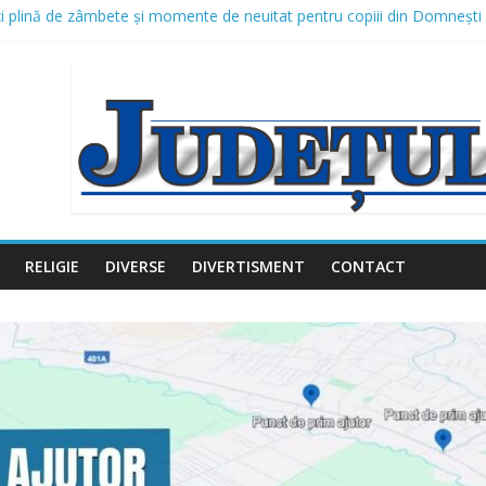
 zi plină de zâmbete și momente de neuitat pentru copiii din Domnești
 protejarea populației în perioada codului roșu de caniculă, la Domne
ctură din Domnești continuă: canalizare pluvială și modernizarea mai m
roiect – Amenajare piste biciclete Domnești, Județul Ilfov
tițiile în iluminatul public: un nou proiect de peste 2,16 milioane de 
RELIGIE
DIVERSE
DIVERTISMENT
CONTACT