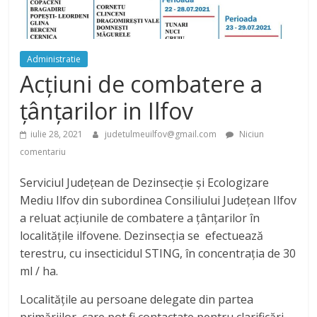
Administratie
Acțiuni de combatere a
țânțarilor in Ilfov
iulie 28, 2021
judetulmeuilfov@gmail.com
Niciun
comentariu
Serviciul Județean de Dezinsecție și Ecologizare
Mediu Ilfov din subordinea Consiliului Judeţean Ilfov
a reluat acţiunile de combatere a ţânţarilor în
localitățile ilfovene. Dezinsecţia se efectuează
terestru, cu insecticidul STING, în concentraţia de 30
ml / ha.
Localităţile au persoane delegate din partea
primăriilor, care pot fi contactate pentru clarificări