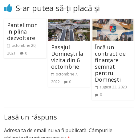
S-ar putea să-ți placă și
Pantelimon
in plina
dezvoltare
octombrie 20,
Pasajul
Încă un
Domnești la
contract de
2021
0
vizita din 6
finanțare
octombrie
semnat
pentru
octombrie 7,
Domnești
2022
0
august 23, 2023
0
Lasă un răspuns
Adresa ta de email nu va fi publicată.
Câmpurile
obligatorii sunt marcate cu
*