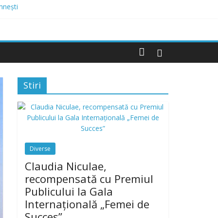
mnești
 Domnești
 mai multor străzi
ne de lei, finanțat prin AFM
Stiri
Diverse
Claudia Niculae,
recompensată cu Premiul
Publicului la Gala
Internațională „Femei de
Succes”