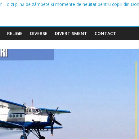
șar – o zi plină de zâmbete și momente de neuitat pentru copiii din Do
 pentru protejarea populației în perioada codului roșu de caniculă, la
rastructură din Domnești continuă: canalizare pluvială și modernizarea
zare proiect – Amenajare piste biciclete Domnești, Județul Ilfov
ă investițiile în iluminatul public: un nou proiect de peste 2,16 milioa
RELIGIE
DIVERSE
DIVERTISMENT
CONTACT