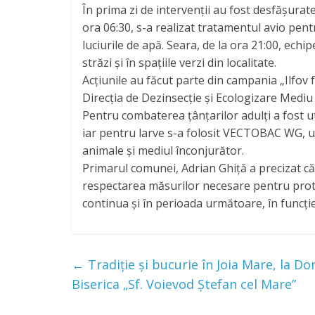
În prima zi de intervenții au fost desfășura
ora 06:30, s-a realizat tratamentul avio pen
luciurile de apă. Seara, de la ora 21:00, echi
străzi și în spațiile verzi din localitate.
Acțiunile au făcut parte din campania „Ilfov f
Direcția de Dezinsecție și Ecologizare Mediu I
Pentru combaterea țânțarilor adulți a fost u
iar pentru larve s-a folosit VECTOBAC WG, un
animale și mediul înconjurător.
Primarul comunei, Adrian Ghiță a precizat că 
respectarea măsurilor necesare pentru prote
continua și în perioada următoare, în funcție 
←
Tradiție și bucurie în Joia Mare, la D
Biserica „Sf. Voievod Ștefan cel Mare”