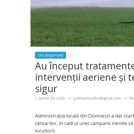
Uncategorized
Au început tratamentel
intervenții aeriene și
sigur
aprilie 30, 2026
judetulmeuilfov@gmail.com
Nic
Administrația locală din Domnești a dat start
țânțarilor, în cadrul unei campanii menite s
locuitorii.