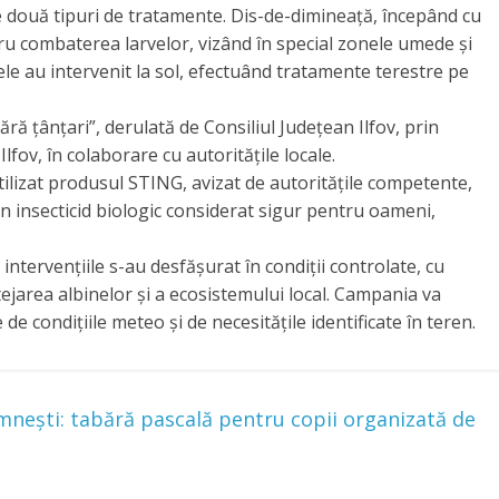
te două tipuri de tratamente. Dis-de-dimineață, începând cu
tru combaterea larvelor, vizând în special zonele umede și
pele au intervenit la sol, efectuând tratamente terestre pe
ără țânțari”, derulată de Consiliul Județean Ilfov, prin
lfov, în colaborare cu autoritățile locale.
tilizat produsul STING, avizat de autoritățile competente,
 insecticid biologic considerat sigur pentru oameni,
intervențiile s-au desfășurat în condiții controlate, cu
jarea albinelor și a ecosistemului local. Campania va
de condițiile meteo și de necesitățile identificate în teren.
omnești: tabără pascală pentru copii organizată de