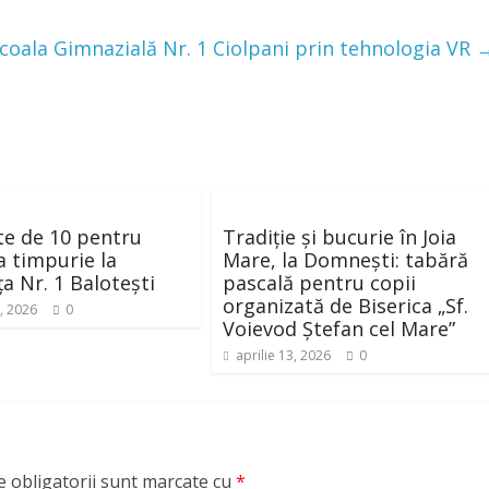
Școala Gimnazială Nr. 1 Ciolpani prin tehnologia VR
te de 10 pentru
Tradiție și bucurie în Joia
a timpurie la
Mare, la Domnești: tabără
ța Nr. 1 Balotești
pascală pentru copii
organizată de Biserica „Sf.
, 2026
0
Voievod Ștefan cel Mare”
aprilie 13, 2026
0
 obligatorii sunt marcate cu
*