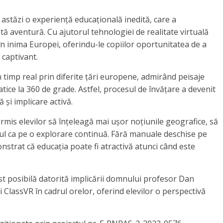
it astăzi o experiență educațională inedită, care a
ă aventură. Cu ajutorul tehnologiei de realitate virtuală
t în inima Europei, oferindu-le copiilor oportunitatea de a
 captivant.
 în timp real prin diferite țări europene, admirând peisaje
ice la 360 de grade. Astfel, procesul de învățare a devenit
 și implicare activă.
is elevilor să înțeleagă mai ușor noțiunile geografice, să
diul ca pe o explorare continuă. Fără manuale deschise pe
nstrat că educația poate fi atractivă atunci când este
st posibilă datorită implicării domnului profesor Dan
i ClassVR în cadrul orelor, oferind elevilor o perspectivă