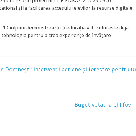
ziționate prin proiectul nr. F-PNRAS-2-2023-0576,
onal și la facilitarea accesului elevilor la resurse digitale
r. 1 Ciolpani demonstrează că educația viitorului este deja
 tehnologia pentru a crea experiențe de învățare
n Domnești: intervenții aeriene și terestre pentru u
Buget votat la CJ Ilfov