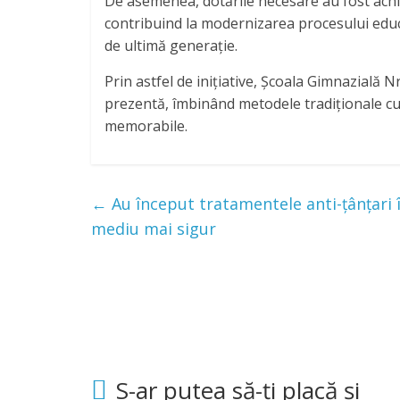
De asemenea, dotările necesare au fost achi
contribuind la modernizarea procesului educați
de ultimă generație.
Prin astfel de inițiative, Școala Gimnazială N
prezentă, îmbinând metodele tradiționale cu
memorabile.
←
Au început tratamentele anti-țânțari î
mediu mai sigur
S-ar putea să-ți placă și