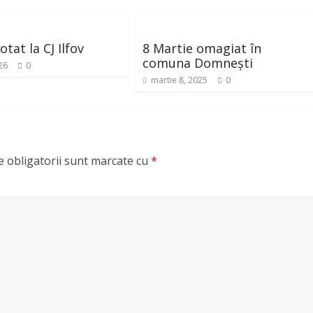
tat la CJ Ilfov
8 Martie omagiat în
comuna Domnești
26
0
martie 8, 2025
0
 obligatorii sunt marcate cu
*