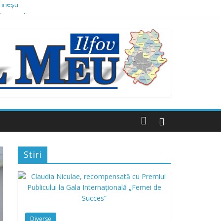
mnești
 Domnești
 mai multor străzi
ne de lei, finanțat prin AFM
Stiri
Diverse