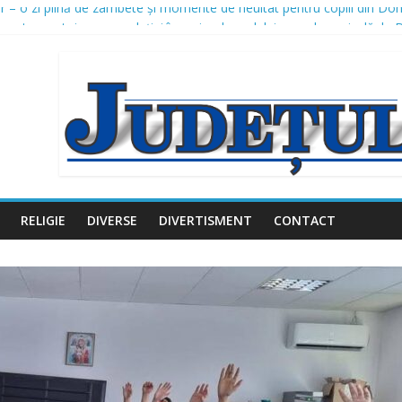
șar – o zi plină de zâmbete și momente de neuitat pentru copiii din Do
 pentru protejarea populației în perioada codului roșu de caniculă, la
rastructură din Domnești continuă: canalizare pluvială și modernizarea
zare proiect – Amenajare piste biciclete Domnești, Județul Ilfov
ă investițiile în iluminatul public: un nou proiect de peste 2,16 milioa
RELIGIE
DIVERSE
DIVERTISMENT
CONTACT