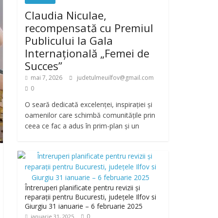
Claudia Niculae,
recompensată cu Premiul
Publicului la Gala
Internațională „Femei de
Succes”
mai 7, 2026
judetulmeuilfov@gmail.com
0
O seară dedicată excelenței, inspirației și
oamenilor care schimbă comunitățile prin
ceea ce fac a adus în prim-plan și un
Întreruperi planificate pentru revizii și
reparații pentru Bucuresti, județele Ilfov si
Giurgiu 31 ianuarie – 6 februarie 2025
0
ianuarie 31, 2025