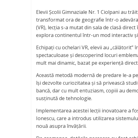
Elevii Școlii Gimnaziale Nr. 1 Ciolpani au tră
transformat ora de geografie într-o adevărat
(VR), lecția s-a mutat din sala de clasă direc
explora continentul într-un mod interactiv și
Echipați cu ochelari VR, elevii au „călătorit”
spectaculoase și descoperind locuri emblemat
mult mai dinamic, bazat pe experiență directă
Această metodă modernă de predare le-a perm
își dezvolte curiozitatea și să privească stu
bancă, dar cu mult entuziasm, copiii au demo
susținută de tehnologie.
Implementarea acestei lecții inovatoare a fo
Ionescu, care a introdus utilizarea sistemulu
nouă asupra învățării.