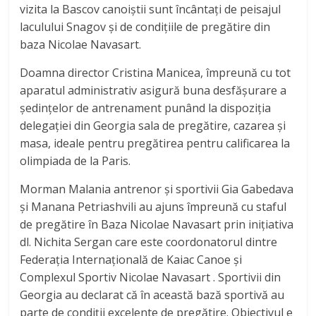
vizita la Bascov canoiștii sunt încântați de peisajul
laculului Snagov și de condițiile de pregătire din
baza Nicolae Navasart.
Doamna director Cristina Manicea, împreună cu tot
aparatul administrativ asigură buna desfășurare a
ședințelor de antrenament punând la dispoziția
delegației din Georgia sala de pregătire, cazarea și
masa, ideale pentru pregătirea pentru calificarea la
olimpiada de la Paris.
Morman Malania antrenor și sportivii Gia Gabedava
și Manana Petriashvili au ajuns împreună cu staful
de pregătire în Baza Nicolae Navasart prin inițiativa
dl. Nichita Sergan care este coordonatorul dintre
Federația Internațională de Kaiac Canoe și
Complexul Sportiv Nicolae Navasart . Sportivii din
Georgia au declarat că în această bază sportivă au
parte de condiții excelente de pregătire. Obiectivul e