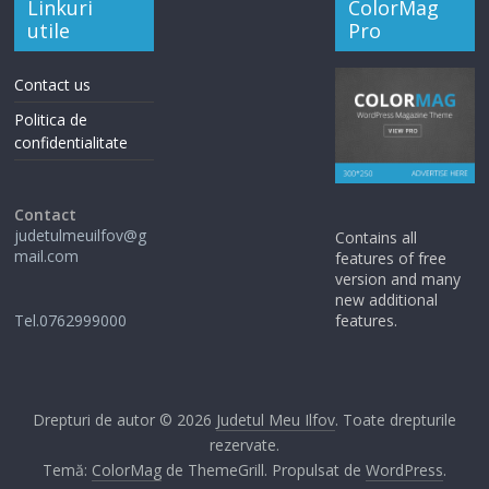
Linkuri
ColorMag
utile
Pro
Contact us
Politica de
confidentialitate
Contact
judetulmeuilfov@g
Contains all
mail.com
features of free
version and many
new additional
Tel.0762999000
features.
Drepturi de autor © 2026
Judetul Meu Ilfov
. Toate drepturile
rezervate.
Temă:
ColorMag
de ThemeGrill. Propulsat de
WordPress
.