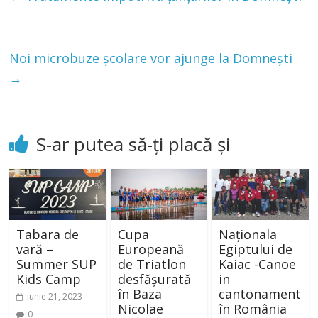
Noi microbuze școlare vor ajunge la Domnești
→
S-ar putea să-ți placă și
Tabara de
Cupa
Naționala
vară –
Europeană
Egiptului de
Summer SUP
de Triatlon
Kaiac -Canoe
Kids Camp
desfășurată
in
în Baza
cantonament
iunie 21, 2023
Nicolae
în România
0