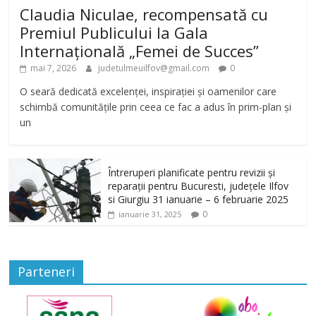
Claudia Niculae, recompensată cu
Premiul Publicului la Gala
Internațională „Femei de Succes”
mai 7, 2026
judetulmeuilfov@gmail.com
0
O seară dedicată excelenței, inspirației și oamenilor care
schimbă comunitățile prin ceea ce fac a adus în prim-plan și
un
Întreruperi planificate pentru revizii și
reparații pentru Bucuresti, județele Ilfov
si Giurgiu 31 ianuarie – 6 februarie 2025
0
ianuarie 31, 2025
Parteneri