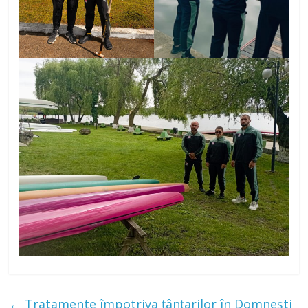
←
Tratamente împotriva țânțarilor în Domnești