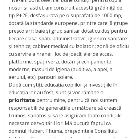
noștri și, astfel, am construit această grădiniță de
tip P+2E, desfășurată pe o suprafață de 1000 mp,
dotată la standarde europene, printre care: 8 grupe
preșcolari ; baie și grup sanitar dotat cu duș pentru
fiecare clasă; spații administrative, igienico-sanitare
și tehnice; cabinet medical cu izolator ; zonă de oficiu
cu servire a hranei ; loc de joacă; alei de acces,
platforme, spații verzi; dotări și echipamente
moderne; măsuri de igienă (auditivă, a apei, a
aerului, etc); panouri solare.
După cum știți, educația copiilor și investițiile în
educația lor au fost, sunt și vor rămâne o
𝗽𝗿𝗶𝗼𝗿𝗶𝘁𝗮𝘁𝗲 pentru mine, pentru că noi suntem
responsabili de generațiile următoare să crească
frumos, sănătos și să le asigurăm toate condițiile
necesare dezvoltării lor. Mă bucură faptul că
domnul Hubert Thuma, președintele Consiliului