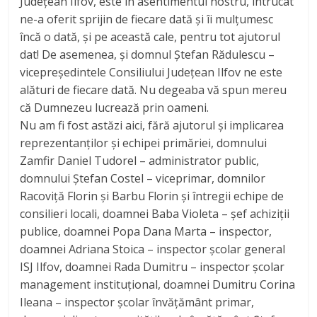
Județean Ilfov, este în asentimentul nostru, întrucât
ne-a oferit sprijin de fiecare dată și îi mulțumesc
încă o dată, și pe această cale, pentru tot ajutorul
dat! De asemenea, și domnul Ștefan Rădulescu –
vicepreședintele Consiliului Județean Ilfov ne este
alături de fiecare dată. Nu degeaba vă spun mereu
că Dumnezeu lucrează prin oameni.
Nu am fi fost astăzi aici, fără ajutorul și implicarea
reprezentanților și echipei primăriei, domnului
Zamfir Daniel Tudorel – administrator public,
domnului Ștefan Costel – viceprimar, domnilor
Racoviță Florin și Barbu Florin și întregii echipe de
consilieri locali, doamnei Baba Violeta – șef achiziții
publice, doamnei Popa Dana Marta – inspector,
doamnei Adriana Stoica – inspector școlar general
ISJ Ilfov, doamnei Rada Dumitru – inspector școlar
management instituțional, doamnei Dumitru Corina
Ileana – inspector școlar învățământ primar,