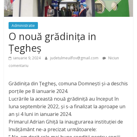
Administratie
O nouă grădinița in
Țegheș
ianuarie 9, 2024
judetulmeuilfov@gmail.com
Niciun
comentariu
Grădinița din Țegheș, comuna Domnești și-a deschis
porțile pe 8 ianuarie 2024.
Lucrările la această nouă grădiniță au început în
luna septembrie 2022, și s-a finalizat la aproape un
an și 4 luni in ianuarie 2024.
Primarul Adrian Ghiță la inaugurarea instituției de
învățământ ne-a precizat următoarele:
” Ne-am dorit cele mai bune condiții pentru copiii