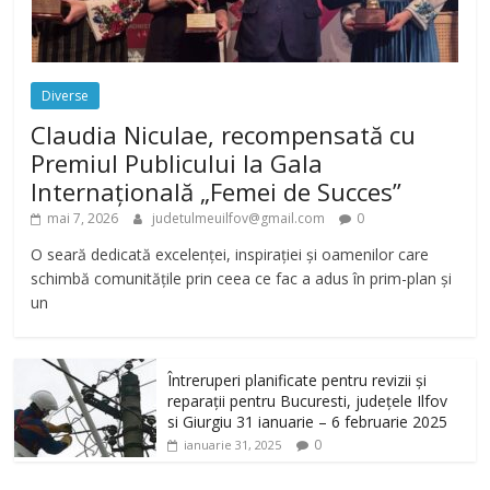
Diverse
Claudia Niculae, recompensată cu
Premiul Publicului la Gala
Internațională „Femei de Succes”
mai 7, 2026
judetulmeuilfov@gmail.com
0
O seară dedicată excelenței, inspirației și oamenilor care
schimbă comunitățile prin ceea ce fac a adus în prim-plan și
un
Întreruperi planificate pentru revizii și
reparații pentru Bucuresti, județele Ilfov
si Giurgiu 31 ianuarie – 6 februarie 2025
0
ianuarie 31, 2025