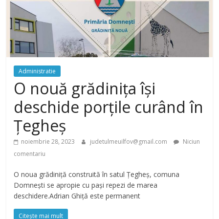
Administratie
O nouă grădinița își
deschide porțile curând în
Țegheș
noiembrie 28, 2023
judetulmeuilfov@gmail.com
Niciun
comentariu
O noua grădiniță construită în satul Țegheș, comuna
Domnești se apropie cu pași repezi de marea
deschidere.Adrian Ghiță este permanent
Citește mai mult