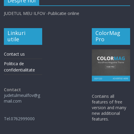
Despre noi
JUDETUL MEU ILFOV -Publicatie online
Linkuri
ColorMag
utile
Pro
Contact us
Politica de
confidentialitate
Contact
judetulmeuilfov@g
Contains all
mail.com
features of free
version and many
new additional
Tel.0762999000
features.