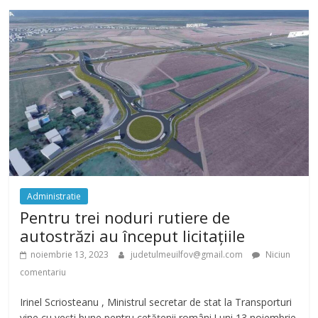
Administratie
Pentru trei noduri rutiere de
autostrăzi au început licitațiile
noiembrie 13, 2023
judetulmeuilfov@gmail.com
Niciun
comentariu
Irinel Scriosteanu , Ministrul secretar de stat la Transporturi
vine cu vești bune pentru cetățenii români.Luni 13 noiembrie