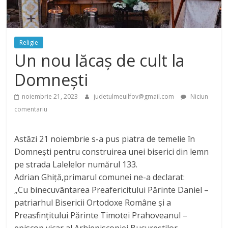
Religie
Un nou lăcaș de cult la
Domnești
noiembrie 21, 2023
judetulmeuilfov@gmail.com
Niciun
comentariu
Astăzi 21 noiembrie s-a pus piatra de temelie în
Domnești pentru construirea unei biserici din lemn
pe strada Lalelelor numărul 133.
Adrian Ghiță,primarul comunei ne-a declarat:
„Cu binecuvântarea Preafericitului Părinte Daniel –
patriarhul Bisericii Ortodoxe Române și a
Preasfințitului Părinte Timotei Prahoveanul –
episcop vicar al Arhiepiscopiei Bucureștilor,