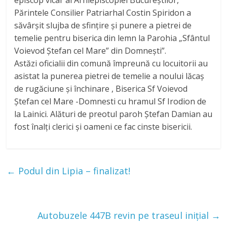
Părintele Consilier Patriarhal Costin Spiridon a
săvârșit slujba de sfințire și punere a pietrei de
temelie pentru biserica din lemn la Parohia „Sfântul
Voievod Ștefan cel Mare” din Domnești”.
Astăzi oficialii din comună împreună cu locuitorii au
asistat la punerea pietrei de temelie a noului lăcaș
de rugăciune și închinare , Biserica Sf Voievod
Ștefan cel Mare -Domnesti cu hramul Sf Irodion de
la Lainici. Alături de preotul paroh Ștefan Damian au
fost înalți clerici și oameni ce fac cinste bisericii.
←
Podul din Lipia – finalizat!
Autobuzele 447B revin pe traseul inițial
→