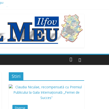
ști
mnești
 multor străzi
e lei, finanțat prin AFM
Stiri
Diverse