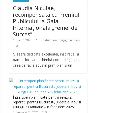
Claudia Niculae,
recompensată cu Premiul
Publicului la Gala
Internațională „Femei de
Succes”
mai 7, 2026
judetulmeuilfov@gmail.com
0
O seară dedicată excelenței, inspirației și
oamenilor care schimbă comunitățile prin
ceea ce fac a adus în prim-plan și un
Întreruperi planificate pentru revizii și
reparații pentru Bucuresti, județele Ilfov si
Giurgiu 31 ianuarie – 6 februarie 2025
0
ianuarie 31, 2025