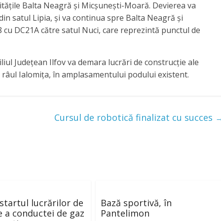
litățile Balta Neagră și Micșunești-Moară. Devierea va
in satul Lipia, și va
continua spre Balta Neagră și
 cu DC21A către satul Nuci, care reprezintă punctul de
iliul Județean Ilfov va demara lucrări de construcție ale
râul Ialomița, în amplasamentului podului existent.
Cursul de robotică finalizat cu succes
startul lucrărilor de
Bază sportivă, în
e a conductei de gaz
Pantelimon