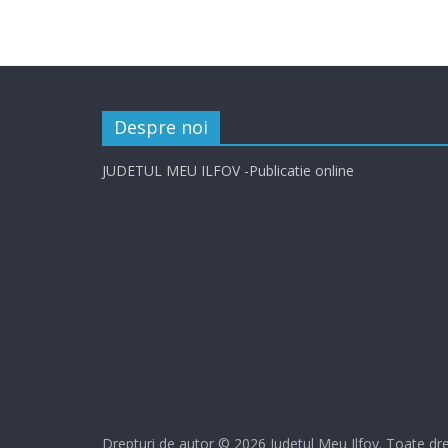
Despre noi
JUDETUL MEU ILFOV -Publicatie online
Drepturi de autor © 2026
Judetul Meu Ilfov
. Toate dre