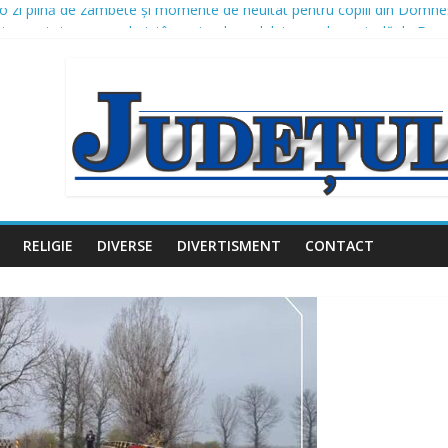
– o zi plină de zâmbete și momente de neuitat pentru copiii din Domne
tru protejarea populației în perioada codului roșu de caniculă, la Do
tructură din Domnești continuă: canalizare pluvială și modernizarea mai
e proiect – Amenajare piste biciclete Domnești, Județul Ilfov
vestițiile în iluminatul public: un nou proiect de peste 2,16 milioane d
RELIGIE
DIVERSE
DIVERTISMENT
CONTACT