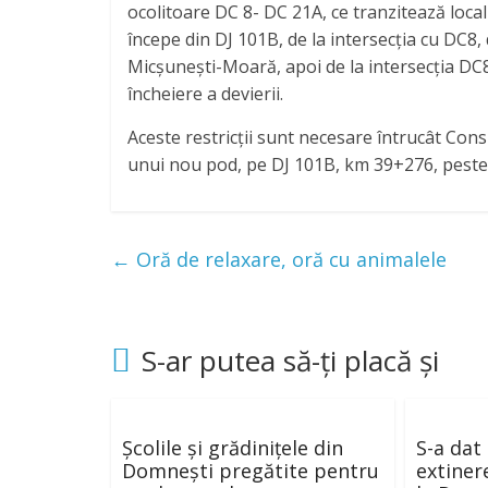
ocolitoare DC 8- DC 21A, ce tranzitează loca
începe din DJ 101B, de la intersecția cu DC8, d
Micșunești-Moară, apoi de la intersecția DC8
încheiere a devierii.
Aceste restricții sunt necesare întrucât Cons
unui nou pod, pe DJ 101B, km 39+276, peste 
←
Oră de relaxare, oră cu animalele
S-ar putea să-ți placă și
Școlile și grădinițele din
S-a dat 
Domnești pregătite pentru
extiner