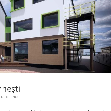
mnești
ciun comentariu