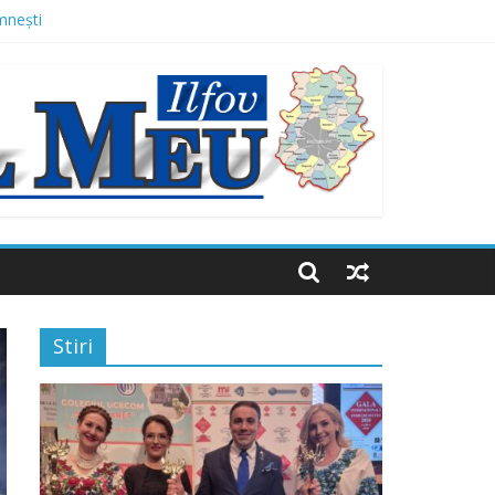
mnești
 Domnești
 mai multor străzi
ne de lei, finanțat prin AFM
Stiri