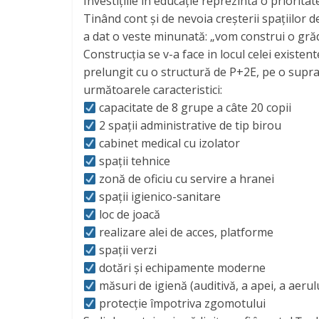
Investițiile în educație reprezintă o priorit
Tinând cont și de nevoia creșterii spațiilor 
a dat o veste minunată: „vom construi o gră
Construcția se v-a face in locul celei exist
prelungit cu o structură de P+2E, pe o supr
următoarele caracteristici:
capacitate de 8 grupe a câte 20 copii
2 spații administrative de tip birou
cabinet medical cu izolator
spații tehnice
zonă de oficiu cu servire a hranei
spații igienico-sanitare
loc de joacă
realizare alei de acces, platforme
spații verzi
dotări și echipamente moderne
măsuri de igienă (auditivă, a apei, a aerulu
protecție împotriva zgomotului