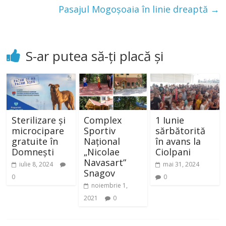
Pasajul Mogoșoaia în linie dreaptă
→
S-ar putea să-ți placă și
Sterilizare și
Complex
1 Iunie
microcipare
Sportiv
sărbătorită
gratuite în
Național
în avans la
Domnești
„Nicolae
Ciolpani
Navasart”
iulie 8, 2024
mai 31, 2024
Snagov
0
0
noiembrie 1,
2021
0