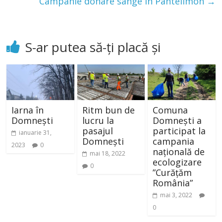
Campanie donare sânge în Pantelimon
→
S-ar putea să-ți placă și
Iarna în
Ritm bun de
Comuna
Domnești
lucru la
Domnești a
pasajul
participat la
ianuarie 31,
Domnești
campania
2023
0
națională de
mai 18, 2022
ecologizare
0
”Curățăm
România”
mai 3, 2022
0