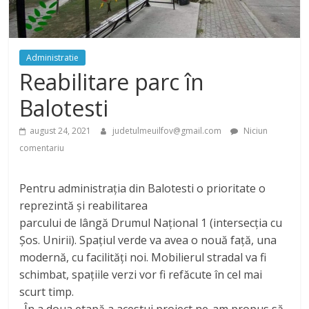
Administratie
Reabilitare parc în
Balotesti
august 24, 2021
judetulmeuilfov@gmail.com
Niciun
comentariu
Pentru administrația din Balotesti o prioritate o
reprezintă și reabilitarea
parcului de lângă Drumul Național 1 (intersecția cu
Șos. Unirii). Spațiul verde va avea o nouă față, una
modernă, cu facilități noi. Mobilierul stradal va fi
schimbat, spațiile verzi vor fi refăcute în cel mai
scurt timp.
„În a doua etapă a acestui proiect ne-am propus să