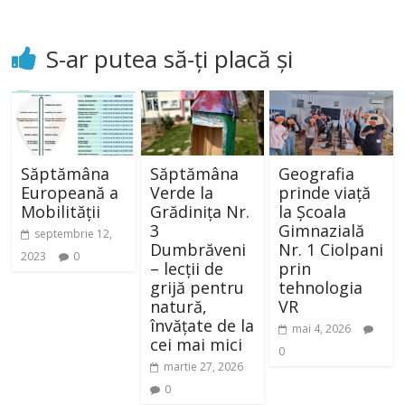
S-ar putea să-ți placă și
Săptămâna
Săptămâna
Geografia
Europeană a
Verde la
prinde viață
Mobilității
Grădinița Nr.
la Școala
3
Gimnazială
septembrie 12,
Dumbrăveni
Nr. 1 Ciolpani
2023
0
– lecții de
prin
grijă pentru
tehnologia
natură,
VR
învățate de la
mai 4, 2026
cei mai mici
0
martie 27, 2026
0