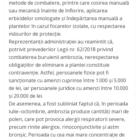
metode de combatere, printre care cosirea manuală
sau mecanică înainte de înflorire, aplicarea
erbicidelor omologate și îndepărtarea manuală a
plantelor în cazul focarelor izolate, cu respectarea
măsurilor de protecție.
Reprezentanții administrației au reamintit că,
potrivit prevederilor Legii nr. 62/2018 privind
combaterea buruienii ambrozia, nerespectarea
obligațiilor de eliminare a plantei constituie
contravenție. Astfel, persoanele fizice pot fi
sancționate cu amenzi cuprinse între 1.000 și 5.000
de lei, iar persoanele juridice cu amenzi între 10.000
și 20.000 de lei.
De asemenea, a fost subliniat faptul că, în perioada
iulie–octombrie, ambrozia produce cantități mari de
polen, care pot provoca alergii respiratorii severe,
precum rinite alergice, rinoconjunctivite și astm
bronșic. Perioada cu cea mai mare concentrație de