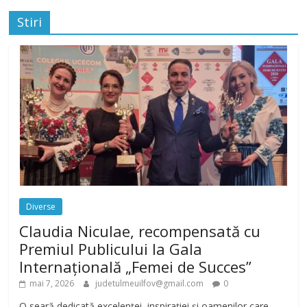
Stiri
Diverse
Claudia Niculae, recompensată cu
Premiul Publicului la Gala
Internațională „Femei de Succes”
mai 7, 2026
judetulmeuilfov@gmail.com
0
O seară dedicată excelenței, inspirației și oamenilor care