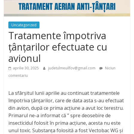
Uncategorized
Tratamente împotriva
țânțarilor efectuate cu
avionul
aprilie 30, 2025
judetulmeuilfov@gmail.com
Niciun
comentariu
La sfârșitul lunii aprilie au continuat tratamentele
împotriva țânțarilor, care de data asta s-au efectuat
din avion, după ce prima acțiune a avut loc terestru.
Primarul ne-a informat că ” spre deosebire de
insecticidul folosit în prima acțiune, acesta nu este
unul toxic. Substanța folosită a fost Vectobac WG și