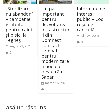
„Sterilizare,
Un pas
Informare de
nu abandon”
important
interes
– campanie
pentru
public – Cod
gratuită
dezvoltarea
roșu de
pentru câini
infrastructur
caniculă
și pisici la
ii din
iulie 25, 2025
Țegheș
Domnești:
0
contract
august 22, 2025
semnat
0
pentru
modernizare
a podului
peste râul
Sabar
martie 16, 2026
0
Lasă un răspuns