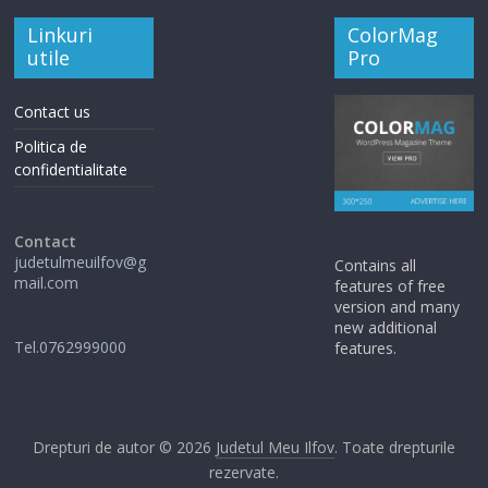
Linkuri
ColorMag
utile
Pro
Contact us
Politica de
confidentialitate
Contact
judetulmeuilfov@g
Contains all
mail.com
features of free
version and many
new additional
Tel.0762999000
features.
Drepturi de autor © 2026
Judetul Meu Ilfov
. Toate drepturile
rezervate.