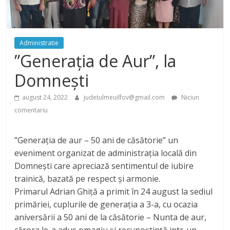
Administratie
”Generația de Aur”, la
Domnești
august 24, 2022
judetulmeuilfov@gmail.com
Niciun
comentariu
”Generația de aur – 50 ani de căsătorie” un
eveniment organizat de administrația locală din
Domnești care apreciază sentimentul de iubire
trainică, bazată pe respect și armonie.
Primarul Adrian Ghiță a primit în 24 august la sediul
primăriei, cuplurile de generația a 3-a, cu ocazia
aniversării a 50 ani de la căsătorie – Nunta de aur,
cărora le-a adus omagiu și recunoștință intr-un