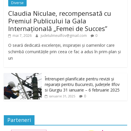
Diverse
Claudia Niculae, recompensată cu
Premiul Publicului la Gala
Internațională „Femei de Succes”
mai 7, 2026
judetulmeuilfov@gmail.com
0
O seară dedicată excelenței, inspirației și oamenilor care
schimbă comunitățile prin ceea ce fac a adus în prim-plan și
un
Întreruperi planificate pentru revizii și
reparații pentru Bucuresti, județele Ilfov
si Giurgiu 31 ianuarie – 6 februarie 2025
0
ianuarie 31, 2025
Parteneri