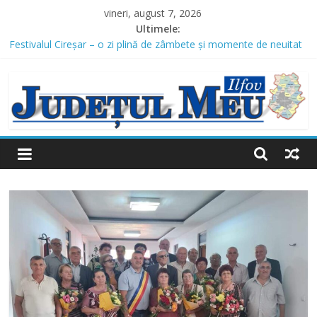
Skip
vineri, august 7, 2026
to
Ultimele:
content
Festivalul Cireșar – o zi plină de zâmbete și momente de neuitat
pentru copiii din Domnești
Judetul
Măsuri speciale pentru protejarea populației în perioada codului
roșu de caniculă, la Domnești
Lucrările de infrastructură din Domnești continuă: canalizare
Meu
pluvială și modernizarea mai multor străzi
Comunicat finalizare proiect – Amenajare piste biciclete
Ilfov
Domnești, Județul Ilfov
Domnești continuă investițiile în iluminatul public: un nou proiect
de peste 2,16 milioane de lei, finanțat prin AFM