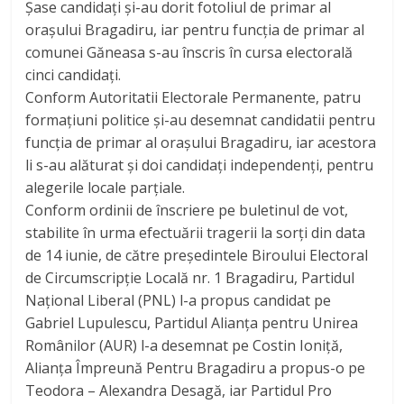
Șase candidați și-au dorit fotoliul de primar al
orașului Bragadiru, iar pentru funcția de primar al
comunei Găneasa s-au înscris în cursa electorală
cinci candidați.
Conform Autoritatii Electorale Permanente, patru
formațiuni politice și-au desemnat candidatii pentru
funcția de primar al orașului Bragadiru, iar acestora
li s-au alăturat și doi candidați independenți, pentru
alegerile locale parțiale.
Conform ordinii de înscriere pe buletinul de vot,
stabilite în urma efectuării tragerii la sorți din data
de 14 iunie, de către președintele Biroului Electoral
de Circumscripție Locală nr. 1 Bragadiru, Partidul
Național Liberal (PNL) l-a propus candidat pe
Gabriel Lupulescu, Partidul Alianța pentru Unirea
Românilor (AUR) l-a desemnat pe Costin Ioniță,
Alianța Împreună Pentru Bragadiru a propus-o pe
Teodora – Alexandra Desagă, iar Partidul Pro