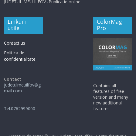
JUDETUL MEU ILFOV -Publicatie online
Linkuri
ColorMag
utile
Pro
Contact us
Politica de
confidentialitate
Contact
judetulmeuilfov@g
Contains all
mail.com
features of free
version and many
new additional
Tel.0762999000
features.