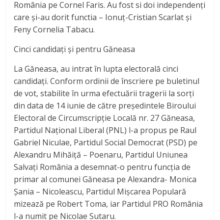
România pe Cornel Faris. Au fost si doi independenți
care și-au dorit functia – Ionuț-Cristian Scarlat și
Feny Cornelia Tabacu.
Cinci candidați și pentru Găneasa
La Găneasa, au intrat în lupta electorală cinci
candidați. Conform ordinii de înscriere pe buletinul
de vot, stabilite în urma efectuării tragerii la sorți
din data de 14 iunie de către președintele Biroului
Electoral de Circumscripție Locală nr. 27 Găneasa,
Partidul Național Liberal (PNL) l-a propus pe Raul
Gabriel Niculae, Partidul Social Democrat (PSD) pe
Alexandru Mihăiță – Poenaru, Partidul Uniunea
Salvați România a desemnat-o pentru funcția de
primar al comunei Găneasa pe Alexandra- Monica
Șania – Nicoleascu, Partidul Mișcarea Populară
mizează pe Robert Toma, iar Partidul PRO România
l-a numit pe Nicolae Sutaru.